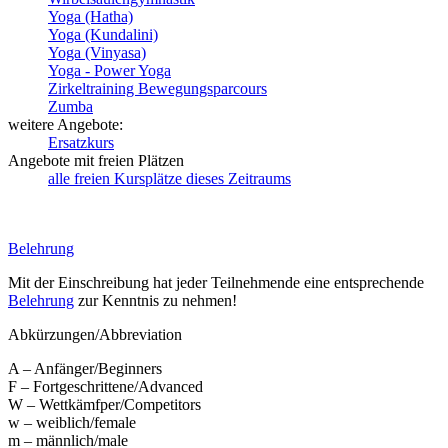
Yoga (Hatha)
Yoga (Kundalini)
Yoga (Vinyasa)
Yoga - Power Yoga
Zirkeltraining Bewegungsparcours
Zumba
weitere Angebote:
Ersatzkurs
Angebote mit freien Plätzen
alle freien Kursplätze dieses Zeitraums
Belehrung
Mit der Einschreibung hat jeder Teilnehmende eine entsprechende
Belehrung
zur Kenntnis zu nehmen!
Abkürzungen/Abbreviation
A – Anfänger/Beginners
F – Fortgeschrittene/Advanced
W – Wettkämfper/Competitors
w – weiblich/female
m – männlich/male