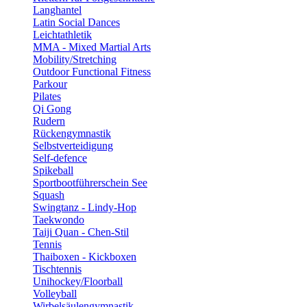
Langhantel
Latin Social Dances
Leichtathletik
MMA - Mixed Martial Arts
Mobility/Stretching
Outdoor Functional Fitness
Parkour
Pilates
Qi Gong
Rudern
Rückengymnastik
Selbstverteidigung
Self-defence
Spikeball
Sportbootführerschein See
Squash
Swingtanz - Lindy-Hop
Taekwondo
Taiji Quan - Chen-Stil
Tennis
Thaiboxen - Kickboxen
Tischtennis
Unihockey/Floorball
Volleyball
Wirbelsäulengymnastik