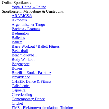
Online-Sportkurse:
Yoga (Hatha) - Online
Sportkurse in Magdeburg & Umgebung:
ARABICS®
Akrobatik
Argentinischer Tango
Bachata - Paartanz
Badminton
Balletics
Ballett
Barre-Workout / Ballett-Fitness
Basketball
Beachvolleyball
Body Workout
Bogensport
Boxen
Brazilian Zouk - Paartanz
Breakdance
CHEER Dance & Fitness
Calisthenics
Capoeira
Cheerleading
Contemporary Dance
Cricket
EMS - Elektromyostimulations Training