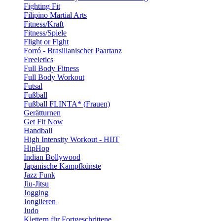
Fighting Fit
Filipino Martial Arts
Fitness/Kraft
Fitness/Spiele
Flight or Fight
Forró - Brasilianischer Paartanz
Freeletics
Full Body Fitness
Full Body Workout
Futsal
Fußball
Fußball FLINTA* (Frauen)
Gerätturnen
Get Fit Now
Handball
High Intensity Workout - HIIT
HipHop
Indian Bollywood
Japanische Kampfkünste
Jazz Funk
Jiu-Jitsu
Jogging
Jonglieren
Judo
Klettern für Fortgeschrittene