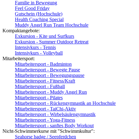
Familie in Bewegung
Feel Good Friday
Gutschein (Hochschule)
Health Coaching Special
Muddy Angel Run Team Hochschule
Kompaktangebote:
Exkursion - Kite und Surfkurs
Exkursion - Summer Outdoor Retreat
Intensivkurs - Tennis
Intensivkurs - Volleyball
Mitarbeitersport:
Mitarbeitersport - Badminton
Mitarbeitersport - Bewegte Pause
Mitarbeitersport - Bewegungspause
Mitarbeitersport - Fitness/Kraft
Mitarbeitersport - Fußball
Mitarbeitersport - Muddy Angel Run
Mitarbeitersport - Pilates
Mitarbeitersport - Rückengymnastik an Hochschule
Mitarbeitersport - TaiChi-Aktiv
Mitarbeitersport - Wirbelsäulengymnastik
Mitarbeitersport - Yoga-Fitness
Mitarbeitersport - sanftes Body Workout
Nicht-Schwimmerkurse mit "Schwimmkultur":
Seahorse badge / Seepferdchen