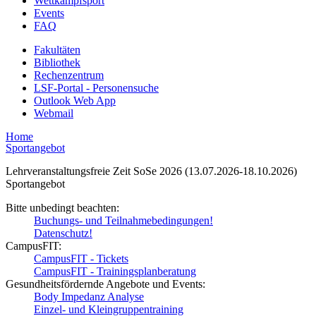
Wettkampfsport
Events
FAQ
Fakultäten
Bibliothek
Rechenzentrum
LSF-Portal - Personensuche
Outlook Web App
Webmail
Home
Sportangebot
Lehrveranstaltungsfreie Zeit SoSe 2026 (13.07.2026-18.10.2026)
Sportangebot
Bitte unbedingt beachten:
Buchungs- und Teilnahmebedingungen!
Datenschutz!
CampusFIT:
CampusFIT - Tickets
CampusFIT - Trainingsplanberatung
Gesundheitsfördernde Angebote und Events:
Body Impedanz Analyse
Einzel- und Kleingruppentraining