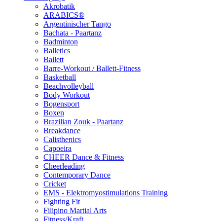
Akrobatik
ARABICS®
Argentinischer Tango
Bachata - Paartanz
Badminton
Balletics
Ballett
Barre-Workout / Ballett-Fitness
Basketball
Beachvolleyball
Body Workout
Bogensport
Boxen
Brazilian Zouk - Paartanz
Breakdance
Calisthenics
Capoeira
CHEER Dance & Fitness
Cheerleading
Contemporary Dance
Cricket
EMS - Elektromyostimulations Training
Fighting Fit
Filipino Martial Arts
Fitness/Kraft