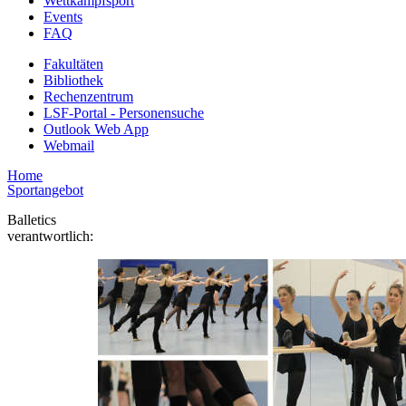
Wettkampfsport
Events
FAQ
Fakultäten
Bibliothek
Rechenzentrum
LSF-Portal - Personensuche
Outlook Web App
Webmail
Home
Sportangebot
Balletics
verantwortlich: