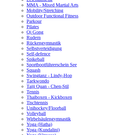
MMA - Mixed Martial Arts
Mobility/Stretching
Outdoor Functional Fitness
Parkour
Pilates
Qi Gong
Rudern
Rückengymnastik
Selbstverteidigung
Self-defence
Spikeball
Sportbootführerschein See
Squash
Swingtanz - Lindy-Hop
Taekwondo
Taiji Quan - Chen-Stil
Tennis
Thaiboxen - Kickboxen
Tischtennis
Unihockey/Floorball
Volleyball
Wirbelsäulengymnastik
Yoga (Hatha)
Yoga (Kundalini)