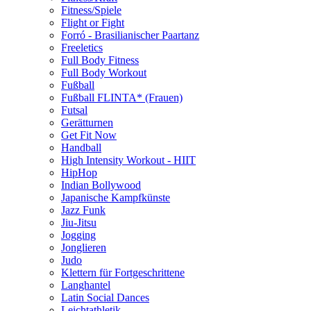
Fitness/Spiele
Flight or Fight
Forró - Brasilianischer Paartanz
Freeletics
Full Body Fitness
Full Body Workout
Fußball
Fußball FLINTA* (Frauen)
Futsal
Gerätturnen
Get Fit Now
Handball
High Intensity Workout - HIIT
HipHop
Indian Bollywood
Japanische Kampfkünste
Jazz Funk
Jiu-Jitsu
Jogging
Jonglieren
Judo
Klettern für Fortgeschrittene
Langhantel
Latin Social Dances
Leichtathletik