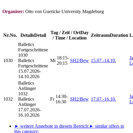
Organiser:
Otto von Guericke University Magdeburg
Tag / Zeit / Ort
Day
Nr.
No.
Details
Detail
Zeitraum
Duration
L
/ Time / Location
Balletics
Fortgeschrittene
1030
18:15-
J
1030
Balletics
Mi
SH2/Bew
15.07.-
14.10.
20:15
L
Fortgeschrittene
15.07.2026-
14.10.2026
Balletics
Anfänger
1032
14:30-
J
1032
Balletics
Fr
SH2/Bew
17.07.-
16.10.
16:30
L
Anfänger
17.07.2026-
16.10.2026
► weitere Angebote in diesem Bereich:
► similar offers in
this category: