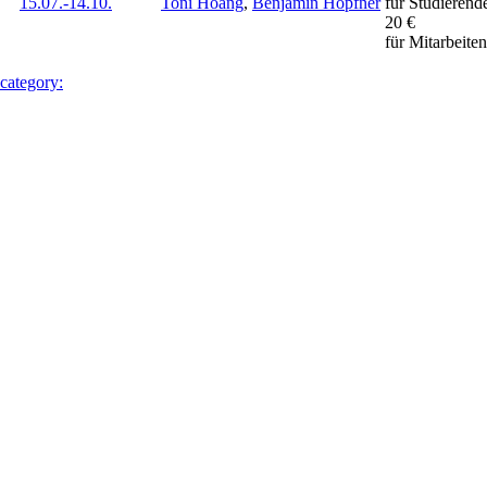
15.07.-
14.10.
Toni Hoang
,
Benjamin Höpfner
für Studierend
20 €
für Mitarbeite
 category: