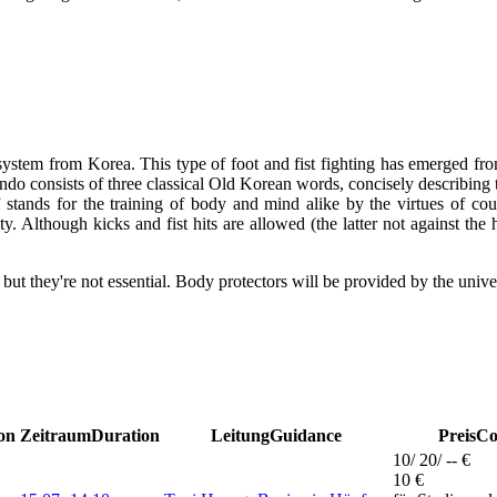
ystem from Korea. This type of foot and fist fighting has emerged from
 consists of three classical Old Korean words, concisely describing the
nds for the training of body and mind alike by the virtues of court
y. Although kicks and fist hits are allowed (the latter not against the 
but they're not essential. Body protectors will be provided by the univer
on
Zeitraum
Duration
Leitung
Guidance
Preis
Co
10/ 20/ -- €
10 €