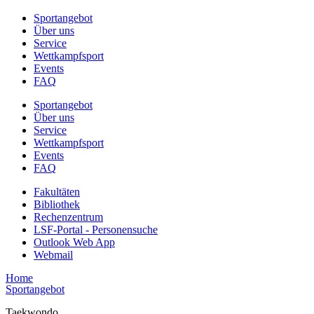
Sportangebot
Über uns
Service
Wettkampfsport
Events
FAQ
Sportangebot
Über uns
Service
Wettkampfsport
Events
FAQ
Fakultäten
Bibliothek
Rechenzentrum
LSF-Portal - Personensuche
Outlook Web App
Webmail
Home
Sportangebot
Taekwondo