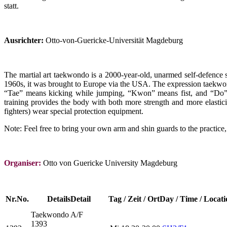
statt.
Ausrichter:
Otto-von-Guericke-Universität Magdeburg
The martial art taekwondo is a 2000-year-old, unarmed self-defence s
1960s, it was brought to Europe via the USA. The expression taekwondo
“Tae” means kicking while jumping, “Kwon” means fist, and “Do” sta
training provides the body with both more strength and more elasticit
fighters) wear special protection equipment.
Note: Feel free to bring your own arm and shin guards to the practice, 
Organiser:
Otto von Guericke University Magdeburg
Nr.
No.
Details
Detail
Tag / Zeit / Ort
Day / Time / Locati
Taekwondo
A/F
1393