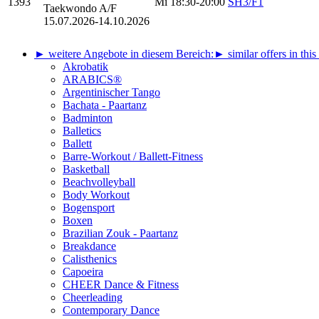
1393
Mi
18:30-20:00
SH3/F1
Taekwondo A/F
15.07.2026-
14.10.2026
► weitere Angebote in diesem Bereich:
► similar offers in this
Akrobatik
ARABICS®
Argentinischer Tango
Bachata - Paartanz
Badminton
Balletics
Ballett
Barre-Workout / Ballett-Fitness
Basketball
Beachvolleyball
Body Workout
Bogensport
Boxen
Brazilian Zouk - Paartanz
Breakdance
Calisthenics
Capoeira
CHEER Dance & Fitness
Cheerleading
Contemporary Dance