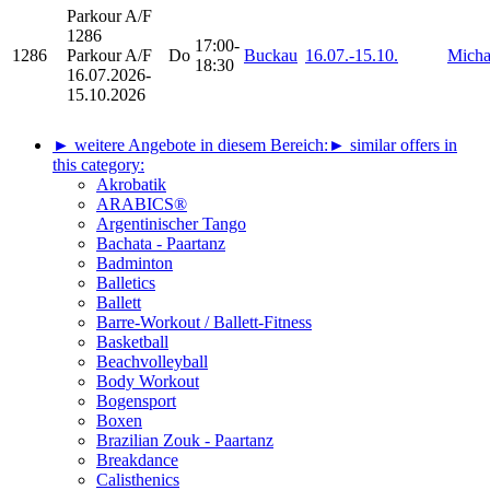
Parkour
A/F
1286
17:00-
1286
Parkour A/F
Do
Buckau
16.07.-
15.10.
Micha
18:30
16.07.2026-
15.10.2026
► weitere Angebote in diesem Bereich:
► similar offers in
this category:
Akrobatik
ARABICS®
Argentinischer Tango
Bachata - Paartanz
Badminton
Balletics
Ballett
Barre-Workout / Ballett-Fitness
Basketball
Beachvolleyball
Body Workout
Bogensport
Boxen
Brazilian Zouk - Paartanz
Breakdance
Calisthenics