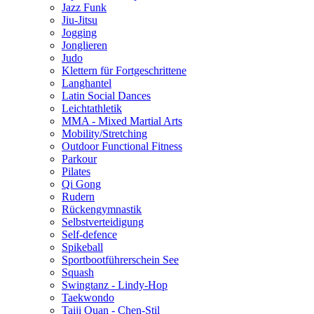
Jazz Funk
Jiu-Jitsu
Jogging
Jonglieren
Judo
Klettern für Fortgeschrittene
Langhantel
Latin Social Dances
Leichtathletik
MMA - Mixed Martial Arts
Mobility/Stretching
Outdoor Functional Fitness
Parkour
Pilates
Qi Gong
Rudern
Rückengymnastik
Selbstverteidigung
Self-defence
Spikeball
Sportbootführerschein See
Squash
Swingtanz - Lindy-Hop
Taekwondo
Taiji Quan - Chen-Stil