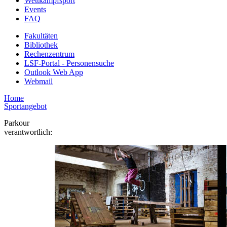
Wettkampfsport
Events
FAQ
Fakultäten
Bibliothek
Rechenzentrum
LSF-Portal - Personensuche
Outlook Web App
Webmail
Home
Sportangebot
Parkour
verantwortlich: