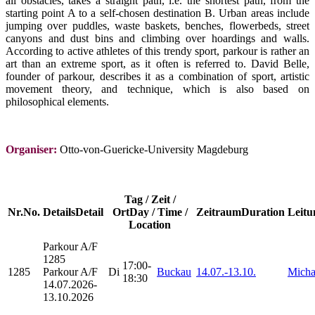
all obstacles, takes a straight path, i.e. the shortest path, from the
starting point A to a self-chosen destination B. Urban areas include
jumping over puddles, waste baskets, benches, flowerbeds, street
canyons and dust bins and climbing over hoardings and walls.
According to active athletes of this trendy sport, parkour is rather an
art than an extreme sport, as it often is referred to. David Belle,
founder of parkour, describes it as a combination of sport, artistic
movement theory, and technique, which is also based on
philosophical elements.
Organiser:
Otto-von-Guericke-University Magdeburg
Tag / Zeit /
Nr.
No.
Details
Detail
Ort
Day / Time /
Zeitraum
Duration
Leitu
Location
Parkour
A/F
1285
17:00-
1285
Parkour A/F
Di
Buckau
14.07.-
13.10.
Micha
18:30
14.07.2026-
13.10.2026