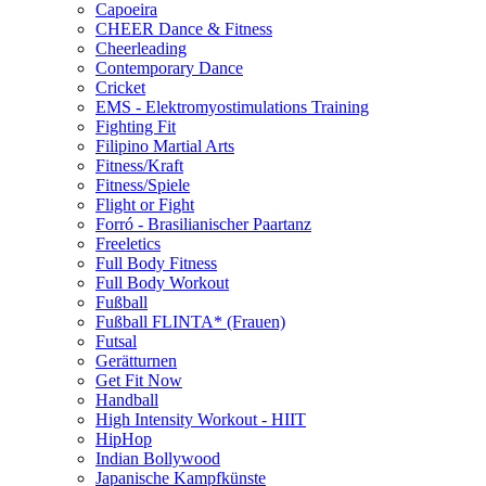
Capoeira
CHEER Dance & Fitness
Cheerleading
Contemporary Dance
Cricket
EMS - Elektromyostimulations Training
Fighting Fit
Filipino Martial Arts
Fitness/Kraft
Fitness/Spiele
Flight or Fight
Forró - Brasilianischer Paartanz
Freeletics
Full Body Fitness
Full Body Workout
Fußball
Fußball FLINTA* (Frauen)
Futsal
Gerätturnen
Get Fit Now
Handball
High Intensity Workout - HIIT
HipHop
Indian Bollywood
Japanische Kampfkünste