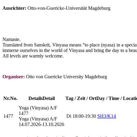
Ausrichter:
Otto-von-Guericke-Universität Magdeburg
Namaste.
Translated from Sanskrit, Vinyasa means “to place (nyasa) in a specia
immerse ourselves in the world of Vinyasa and bring the day to a beaut
All levels are warmly welcome.
Organiser:
Otto von Guericke University Magdeburg
Nr.
No.
Details
Detail
Tag / Zeit / Ort
Day / Time / Locati
Yoga (Vinyasa)
A/F
1477
1477
Di
18:00-19:30
SH3/K14
Yoga (Vinyasa) A/F
14.07.2026-
13.10.2026