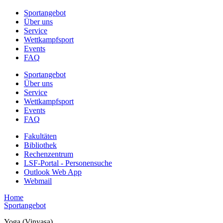
Sportangebot
Über uns
Service
Wettkampfsport
Events
FAQ
Sportangebot
Über uns
Service
Wettkampfsport
Events
FAQ
Fakultäten
Bibliothek
Rechenzentrum
LSF-Portal - Personensuche
Outlook Web App
Webmail
Home
Sportangebot
Yoga (Vinyasa)