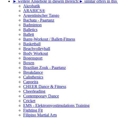
► weitere Angebote in diesem Bereich:
► similar offers in this
Akrobatik
ARABICS®
Argentinischer Tango
Bachata - Paartanz
Badminton
Balletics
Ballett
Barre-Workout / Ballett-Fitness
Basketball
Beachvolleyball
Body Workout
Bogensport
Boxen
Brazilian Zouk - Paartanz
Breakdance
Calisthenics
Capoeira
CHEER Dance & Fitness
Cheerleading
Contemporary Dance
Cricket
EMS - Elektromyostimulations Training
Fighting Fit
Filipino Martial Arts