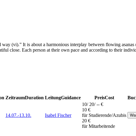
l way (vi).” It is about a harmonious interplay between flowing asanas
iful close. Each person at their own pace and according to their individ
on
Zeitraum
Duration
Leitung
Guidance
Preis
Cost
Buc
10/ 20/ -- €
10 €
14.07.-
13.10.
Isabel Fischer
für Studierende/Azubis
20 €
für Mitarbeitende