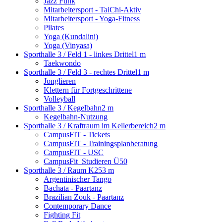
Jazz Funk
Mitarbeitersport - TaiChi-Aktiv
Mitarbeitersport - Yoga-Fitness
Pilates
Yoga (Kundalini)
Yoga (Vinyasa)
Sporthalle 3 / Feld 1 - linkes Drittel
1 m
Taekwondo
Sporthalle 3 / Feld 3 - rechtes Drittel
1 m
Jonglieren
Klettern für Fortgeschrittene
Volleyball
Sporthalle 3 / Kegelbahn
2 m
Kegelbahn-Nutzung
Sporthalle 3 / Kraftraum im Kellerbereich
2 m
CampusFIT - Tickets
CampusFIT - Trainingsplanberatung
CampusFIT - USC
CampusFit_Studieren Ü50
Sporthalle 3 / Raum K25
3 m
Argentinischer Tango
Bachata - Paartanz
Brazilian Zouk - Paartanz
Contemporary Dance
Fighting Fit