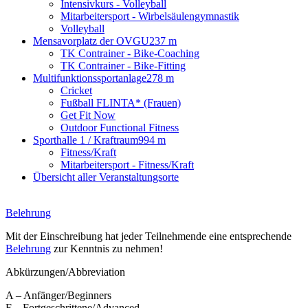
Intensivkurs - Volleyball
Mitarbeitersport - Wirbelsäulengymnastik
Volleyball
Mensavorplatz der OVGU
237 m
TK Contrainer - Bike-Coaching
TK Contrainer - Bike-Fitting
Multifunktionssportanlage
278 m
Cricket
Fußball FLINTA* (Frauen)
Get Fit Now
Outdoor Functional Fitness
Sporthalle 1 / Kraftraum
994 m
Fitness/Kraft
Mitarbeitersport - Fitness/Kraft
Übersicht aller Veranstaltungsorte
Belehrung
Mit der Einschreibung hat jeder Teilnehmende eine entsprechende
Belehrung
zur Kenntnis zu nehmen!
Abkürzungen/Abbreviation
A – Anfänger/Beginners
F – Fortgeschrittene/Advanced