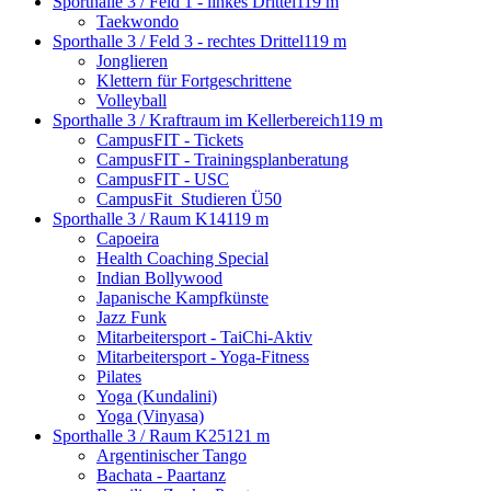
Sporthalle 3 / Feld 1 - linkes Drittel
119 m
Taekwondo
Sporthalle 3 / Feld 3 - rechtes Drittel
119 m
Jonglieren
Klettern für Fortgeschrittene
Volleyball
Sporthalle 3 / Kraftraum im Kellerbereich
119 m
CampusFIT - Tickets
CampusFIT - Trainingsplanberatung
CampusFIT - USC
CampusFit_Studieren Ü50
Sporthalle 3 / Raum K14
119 m
Capoeira
Health Coaching Special
Indian Bollywood
Japanische Kampfkünste
Jazz Funk
Mitarbeitersport - TaiChi-Aktiv
Mitarbeitersport - Yoga-Fitness
Pilates
Yoga (Kundalini)
Yoga (Vinyasa)
Sporthalle 3 / Raum K25
121 m
Argentinischer Tango
Bachata - Paartanz