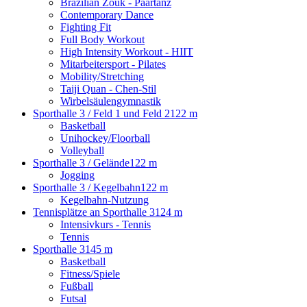
Brazilian Zouk - Paartanz
Contemporary Dance
Fighting Fit
Full Body Workout
High Intensity Workout - HIIT
Mitarbeitersport - Pilates
Mobility/Stretching
Taiji Quan - Chen-Stil
Wirbelsäulengymnastik
Sporthalle 3 / Feld 1 und Feld 2
122 m
Basketball
Unihockey/Floorball
Volleyball
Sporthalle 3 / Gelände
122 m
Jogging
Sporthalle 3 / Kegelbahn
122 m
Kegelbahn-Nutzung
Tennisplätze an Sporthalle 3
124 m
Intensivkurs - Tennis
Tennis
Sporthalle 3
145 m
Basketball
Fitness/Spiele
Fußball
Futsal