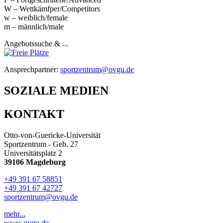
W – Wettkämfper/Competitors
w – weiblich/female
m – männlich/male
Angebotssuche & ...
Ansprechpartner:
sportzentrum@ovgu.de
SOZIALE MEDIEN
KONTAKT
Otto-von-Guericke-Universität
Sportzentrum - Geb. 27
Universitätsplatz 2
39106 Magdeburg
+49 391 67 58851
+49 391 67 42727
sportzentrum@ovgu.de
mehr...
www.ovgu.de