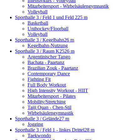
Intensivkurs - Volleyball
Mitarbeitersport - Wirbelsäulengymnastik
Volleyball
Sporthalle 3 / Feld 1 und Feld 2
25 m
Basketball
Unihockey/Floorball
Volleyball
Sporthalle 3 / Kegelbahn
26 m
Kegelbahn-Nutzung
Sporthalle 3 / Raum K25
26 m
Argentinischer Tango
Bachata - Paartanz
Brazilian Zouk - Paartanz
Contemporary Dance
Fighting Fit
Full Body Workout
High Intensity Workout - HIIT
Mitarbeitersport - Pilates
Mobility/Stretching
Taiji Quan - Chen-Stil
Wirbelsäulengymnastik
Sporthalle 3 / Gelände
27 m
Jogging
Sporthalle 3 / Feld 1 - linkes Drittel
28 m
Taekwondo