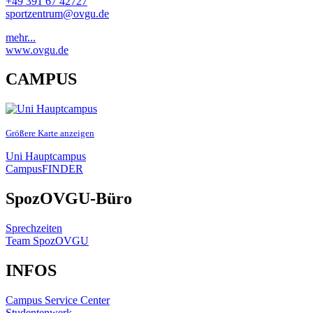
+49 391 67 42727
sportzentrum@ovgu.de
mehr...
www.ovgu.de
CAMPUS
Größere Karte anzeigen
Uni Hauptcampus
CampusFINDER
SpozOVGU-Büro
Sprechzeiten
Team SpozOVGU
INFOS
Campus Service Center
Studentenwerk