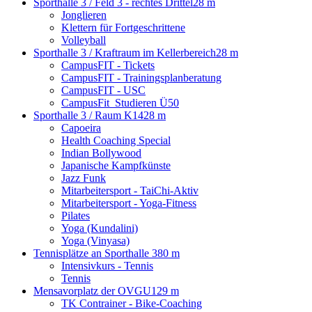
Sporthalle 3 / Feld 3 - rechtes Drittel
28 m
Jonglieren
Klettern für Fortgeschrittene
Volleyball
Sporthalle 3 / Kraftraum im Kellerbereich
28 m
CampusFIT - Tickets
CampusFIT - Trainingsplanberatung
CampusFIT - USC
CampusFit_Studieren Ü50
Sporthalle 3 / Raum K14
28 m
Capoeira
Health Coaching Special
Indian Bollywood
Japanische Kampfkünste
Jazz Funk
Mitarbeitersport - TaiChi-Aktiv
Mitarbeitersport - Yoga-Fitness
Pilates
Yoga (Kundalini)
Yoga (Vinyasa)
Tennisplätze an Sporthalle 3
80 m
Intensivkurs - Tennis
Tennis
Mensavorplatz der OVGU
129 m
TK Contrainer - Bike-Coaching