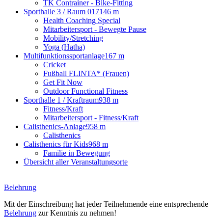
TK Contrainer - Bike-Fitting
Sporthalle 3 / Raum 017
146 m
Health Coaching Special
Mitarbeitersport - Bewegte Pause
Mobility/Stretching
Yoga (Hatha)
Multifunktionssportanlage
167 m
Cricket
Fußball FLINTA* (Frauen)
Get Fit Now
Outdoor Functional Fitness
Sporthalle 1 / Kraftraum
938 m
Fitness/Kraft
Mitarbeitersport - Fitness/Kraft
Calisthenics-Anlage
958 m
Calisthenics
Calisthenics für Kids
968 m
Familie in Bewegung
Übersicht aller Veranstaltungsorte
Belehrung
Mit der Einschreibung hat jeder Teilnehmende eine entsprechende
Belehrung
zur Kenntnis zu nehmen!