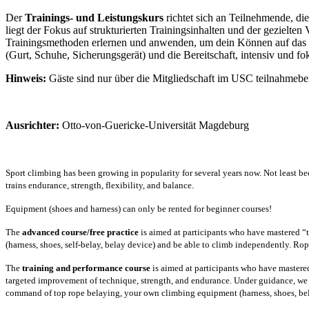
Der
Trainings- und Leistungskurs
richtet sich an Teilnehmende, d
liegt der Fokus auf strukturierten Trainingsinhalten und der gezie
Trainingsmethoden erlernen und anwenden, um dein Können auf das nä
(Gurt, Schuhe, Sicherungsgerät) und die Bereitschaft, intensiv und foku
Hinweis:
Gäste sind nur über die Mitgliedschaft im USC teilnahmeber
Ausrichter:
Otto-von-Guericke-Universität Magdeburg
Sport climbing has been growing in popularity for several years now. Not least be
trains endurance, strength, flexibility, and balance.
Equipment (shoes and harness) can only be rented for beginner courses!
The
advanced course/free practice
is aimed at participants who have mastered “t
(harness, shoes, self-belay, belay device) and be able to climb independently. Ro
The
training and performance course
is aimed at participants who have mastered 
targeted improvement of technique, strength, and endurance. Under guidance, we wi
command of top rope belaying, your own climbing equipment (harness, shoes, belay