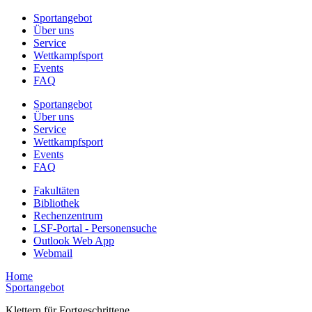
Sportangebot
Über uns
Service
Wettkampfsport
Events
FAQ
Sportangebot
Über uns
Service
Wettkampfsport
Events
FAQ
Fakultäten
Bibliothek
Rechenzentrum
LSF-Portal - Personensuche
Outlook Web App
Webmail
Home
Sportangebot
Klettern für Fortgeschrittene