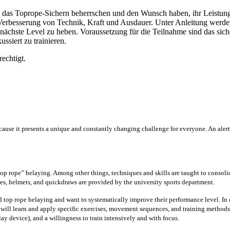
ie das Toprope-Sichern beherrschen und den Wunsch haben, ihr Leistun
lten Verbesserung von Technik, Kraft und Ausdauer. Unter Anleitung we
chste Level zu heben. Voraussetzung für die Teilnahme sind das siche
ssiert zu trainieren.
echtigt.
cause it presents a unique and constantly changing challenge for everyone. An alert
op rope” belaying. Among other things, techniques and skills are taught to consoli
pes, helmets, and quickdraws are provided by the university sports department.
top rope belaying and want to systematically improve their performance level. In con
ll learn and apply specific exercises, movement sequences, and training methods to t
 device), and a willingness to train intensively and with focus.