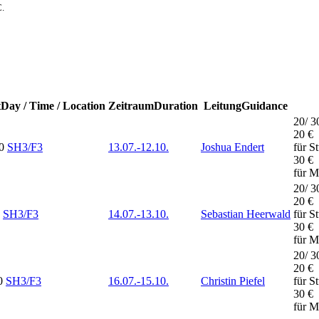
C.
t
Day / Time / Location
Zeitraum
Duration
Leitung
Guidance
20/ 30
20 €
0
SH3/F3
13.07.-
12.10.
Joshua Endert
für S
30 €
für M
20/ 30
20 €
SH3/F3
14.07.-
13.10.
Sebastian Heerwald
für S
30 €
für M
20/ 30
20 €
0
SH3/F3
16.07.-
15.10.
Christin Piefel
für S
30 €
für M