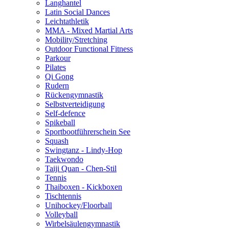
Langhantel
Latin Social Dances
Leichtathletik
MMA - Mixed Martial Arts
Mobility/Stretching
Outdoor Functional Fitness
Parkour
Pilates
Qi Gong
Rudern
Rückengymnastik
Selbstverteidigung
Self-defence
Spikeball
Sportbootführerschein See
Squash
Swingtanz - Lindy-Hop
Taekwondo
Taiji Quan - Chen-Stil
Tennis
Thaiboxen - Kickboxen
Tischtennis
Unihockey/Floorball
Volleyball
Wirbelsäulengymnastik