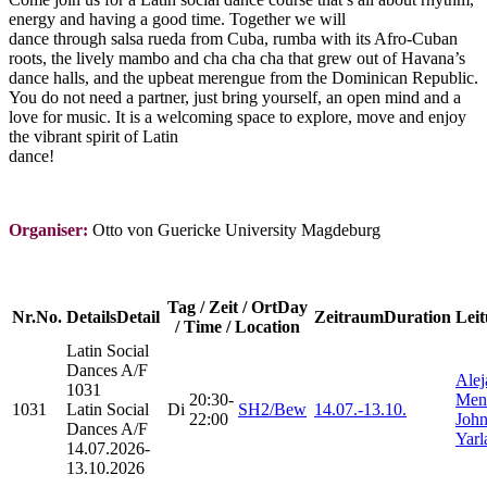
energy and having a good time. Together we will
dance through salsa rueda from Cuba, rumba with its Afro-Cuban
roots, the lively mambo and cha cha cha that grew out of Havana’s
dance halls, and the upbeat merengue from the Dominican Republic.
You do not need a partner, just bring yourself, an open mind and a
love for music. It is a welcoming space to explore, move and enjoy
the vibrant spirit of Latin
dance!
Organiser:
Otto von Guericke University Magdeburg
Tag / Zeit / Ort
Day
Nr.
No.
Details
Detail
Zeitraum
Duration
Lei
/ Time / Location
Latin Social
Dances
A/F
Alej
1031
20:30-
Men
1031
Latin Social
Di
SH2/Bew
14.07.-
13.10.
22:00
Joh
Dances A/F
Yarl
14.07.2026-
13.10.2026