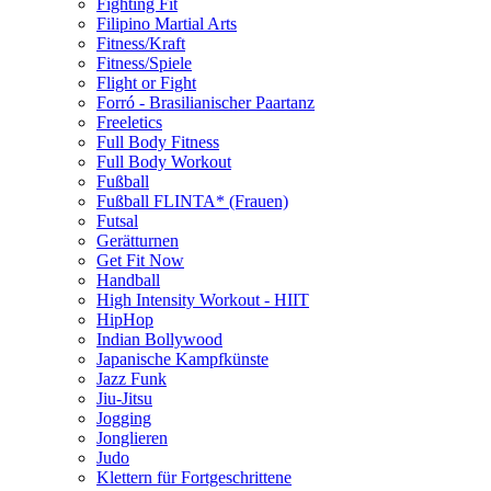
Fighting Fit
Filipino Martial Arts
Fitness/Kraft
Fitness/Spiele
Flight or Fight
Forró - Brasilianischer Paartanz
Freeletics
Full Body Fitness
Full Body Workout
Fußball
Fußball FLINTA* (Frauen)
Futsal
Gerätturnen
Get Fit Now
Handball
High Intensity Workout - HIIT
HipHop
Indian Bollywood
Japanische Kampfkünste
Jazz Funk
Jiu-Jitsu
Jogging
Jonglieren
Judo
Klettern für Fortgeschrittene