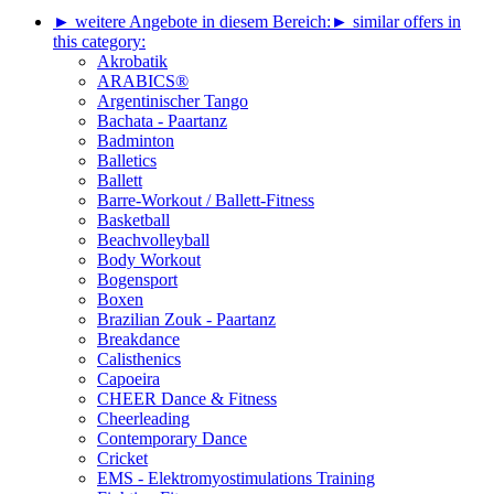
► weitere Angebote in diesem Bereich:
► similar offers in
this category:
Akrobatik
ARABICS®
Argentinischer Tango
Bachata - Paartanz
Badminton
Balletics
Ballett
Barre-Workout / Ballett-Fitness
Basketball
Beachvolleyball
Body Workout
Bogensport
Boxen
Brazilian Zouk - Paartanz
Breakdance
Calisthenics
Capoeira
CHEER Dance & Fitness
Cheerleading
Contemporary Dance
Cricket
EMS - Elektromyostimulations Training