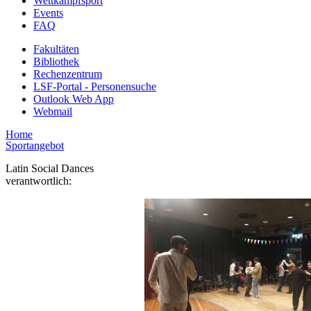
Wettkampfsport
Events
FAQ
Fakultäten
Bibliothek
Rechenzentrum
LSF-Portal - Personensuche
Outlook Web App
Webmail
Home
Sportangebot
Latin Social Dances
verantwortlich: