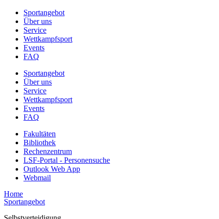
Sportangebot
Über uns
Service
Wettkampfsport
Events
FAQ
Sportangebot
Über uns
Service
Wettkampfsport
Events
FAQ
Fakultäten
Bibliothek
Rechenzentrum
LSF-Portal - Personensuche
Outlook Web App
Webmail
Home
Sportangebot
Selbstverteidigung