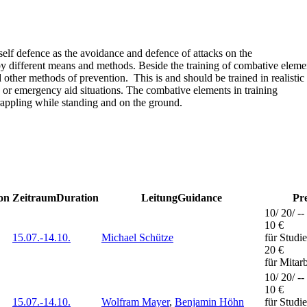
es self defence as the avoidance and defence of attacks on the
by different means and methods. Beside the training of combative eleme
 other methods of prevention. This is and should be trained in realistic
nce or emergency aid situations. The combative elements in training
grappling while standing and on the ground.
on
Zeitraum
Duration
Leitung
Guidance
Pre
10/ 20/ --
10 €
15.07.-
14.10.
Michael Schütze
für Studi
20 €
für Mitar
10/ 20/ --
10 €
15.07.-
14.10.
Wolfram Mayer
,
Benjamin Höhn
für Studi