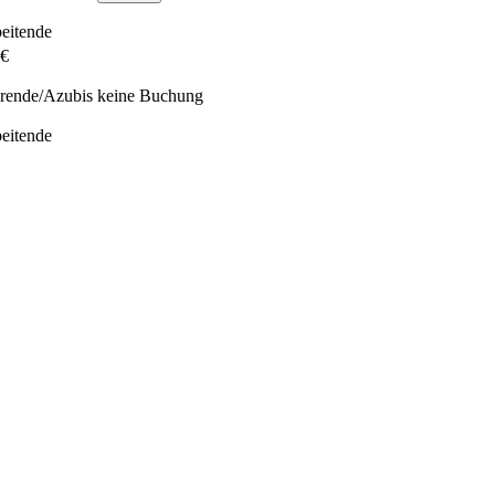
beitende
 €
erende/Azubis
keine Buchung
beitende