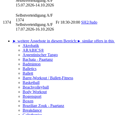
Selbstverteidigung A/F
15.07.2026-
14.10.2026
Selbstverteidigung
A/F
1374
1374
Fr
18:30-20:00
SH2/Judo
Selbstverteidigung A/F
17.07.2026-
16.10.2026
► weitere Angebote in diesem Bereich:
► similar offers in this
Akrobatik
ARABICS®
Argentinischer Tango
Bachata - Paartanz
Badminton
Balletics
Ballett
Barre-Workout / Ballett-Fitness
Basketball
Beachvolleyball
Body Workout
Bogensport
Boxen
Brazilian Zouk - Paartanz
Breakdance
Calisthenics