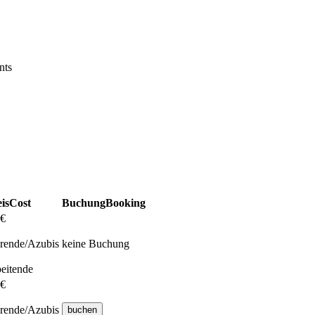
nts
is
Cost
Buchung
Booking
 €
erende/Azubis
keine Buchung
beitende
 €
erende/Azubis