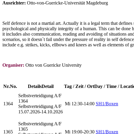
Ausrichter:
Otto-von-Guericke-Universität Magdeburg
Self defence is not a martial art. Actually it is a legal term that defin
psychological and physically integrity of a human. This can be done 
it includes also communication, reading and avoiding of situations and
scenarios, so it doesn`t fail under the pressure of reality in self defe
include e.g. strikes, kicks, ellbows and knees as well as elements of 
Organiser:
Otto von Guericke University
Nr.
No.
Details
Detail
Tag / Zeit / Ort
Day / Time / Locati
Selbstverteidigung
A/F
1364
1364
Mi
12:30-14:00
SH1/Boxen
Selbstverteidigung A/F
15.07.2026-
14.10.2026
Selbstverteidigung
A/F
1365
1365
Mi
19:00-20:30
SH1/Boxen