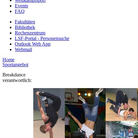
Wettkampfsport
Events
FAQ
Fakultäten
Bibliothek
Rechenzentrum
LSF-Portal - Personensuche
Outlook Web App
Webmail
Home
Sportangebot
Breakdance
verantwortlich: