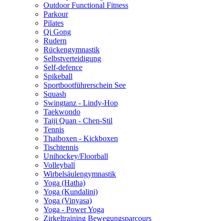
Outdoor Functional Fitness
Parkour
Pilates
Qi Gong
Rudern
Rückengymnastik
Selbstverteidigung
Self-defence
Spikeball
Sportbootführerschein See
Squash
Swingtanz - Lindy-Hop
Taekwondo
Taiji Quan - Chen-Stil
Tennis
Thaiboxen - Kickboxen
Tischtennis
Unihockey/Floorball
Volleyball
Wirbelsäulengymnastik
Yoga (Hatha)
Yoga (Kundalini)
Yoga (Vinyasa)
Yoga - Power Yoga
Zirkeltraining Bewegungsparcours