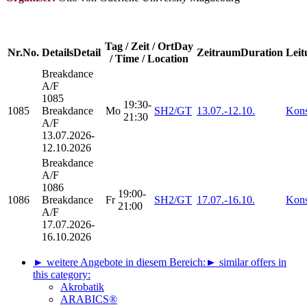
Tag / Zeit / Ort
Day
Nr.
No.
Details
Detail
Zeitraum
Duration
Leit
/ Time / Location
Breakdance
A/F
1085
19:30-
1085
Breakdance
Mo
SH2/GT
13.07.-
12.10.
Kons
21:30
A/F
13.07.2026-
12.10.2026
Breakdance
A/F
1086
19:00-
1086
Breakdance
Fr
SH2/GT
17.07.-
16.10.
Kons
21:00
A/F
17.07.2026-
16.10.2026
► weitere Angebote in diesem Bereich:
► similar offers in
this category:
Akrobatik
ARABICS®