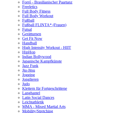
Forró - Brasilianischer Paartanz
Freeletics
Full Body Fitness
Full Body Workout
Fußball
Fußball FLINTA* (Frauen)
Futsal
Gerätturnen
Get Fit Now
Handball
High Intensity Workout - HIIT
HipHop
Indian Bollywood
Japanische Kampfkünste
Jazz Funk
Jiu-Jitsu
Jogging
Jonglieren
Judo
Klettern für Fortgeschrittene
Langhantel
Latin Social Dances
Leichtathletik
MMA - Mixed Martial Arts
Mobility/Stretching