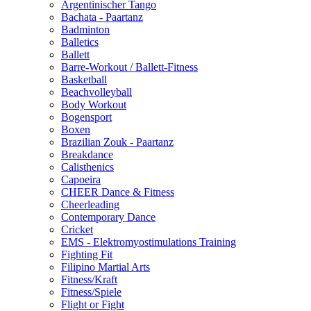
Argentinischer Tango
Bachata - Paartanz
Badminton
Balletics
Ballett
Barre-Workout / Ballett-Fitness
Basketball
Beachvolleyball
Body Workout
Bogensport
Boxen
Brazilian Zouk - Paartanz
Breakdance
Calisthenics
Capoeira
CHEER Dance & Fitness
Cheerleading
Contemporary Dance
Cricket
EMS - Elektromyostimulations Training
Fighting Fit
Filipino Martial Arts
Fitness/Kraft
Fitness/Spiele
Flight or Fight