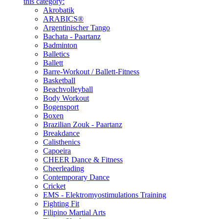
this category:
Akrobatik
ARABICS®
Argentinischer Tango
Bachata - Paartanz
Badminton
Balletics
Ballett
Barre-Workout / Ballett-Fitness
Basketball
Beachvolleyball
Body Workout
Bogensport
Boxen
Brazilian Zouk - Paartanz
Breakdance
Calisthenics
Capoeira
CHEER Dance & Fitness
Cheerleading
Contemporary Dance
Cricket
EMS - Elektromyostimulations Training
Fighting Fit
Filipino Martial Arts