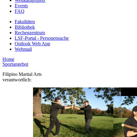
Wettkampfsport
Events
FAQ
Fakultäten
Bibliothek
Rechenzentrum
LSF-Portal - Personensuche
Outlook Web App
Webmail
Home
Sportangebot
Filipino Martial Arts
verantwortlich: