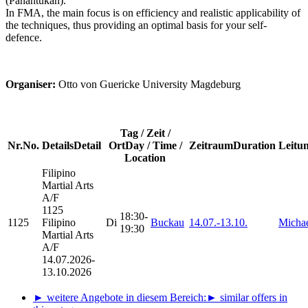
(Panantukan).
In FMA, the main focus is on efficiency and realistic applicability of
the techniques, thus providing an optimal basis for your self-
defence.
Organiser:
Otto von Guericke University Magdeburg
Tag / Zeit /
Nr.
No.
Details
Detail
Ort
Day / Time /
Zeitraum
Duration
Leitu
Location
Filipino
Martial Arts
A/F
1125
18:30-
1125
Filipino
Di
Buckau
14.07.-
13.10.
Michae
19:30
Martial Arts
A/F
14.07.2026-
13.10.2026
► weitere Angebote in diesem Bereich:
► similar offers in