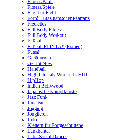
Fitness/Kraft
Fitness/Spiele
Flight or Fight
Forró - Brasilianischer Paartanz
Freeletics
Full Body Fitness
Full Body Workout
Fußball
Fußball FLINTA* (Frauen)
Futsal
Gerätturnen
Get Fit Now
Handball
High Intensity Workout - HIIT
HipHop
Indian Bollywood
Japanische Kampfkünste
Jazz Funk
Jiu-Jitsu
Jogging
Jonglieren
Judo
Klettern für Fortgeschrittene
Langhantel
Latin Social Dances