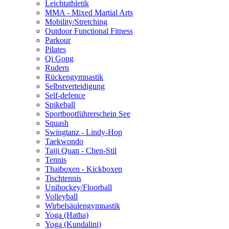
Leichtathletik
MMA - Mixed Martial Arts
Mobility/Stretching
Outdoor Functional Fitness
Parkour
Pilates
Qi Gong
Rudern
Rückengymnastik
Selbstverteidigung
Self-defence
Spikeball
Sportbootführerschein See
Squash
Swingtanz - Lindy-Hop
Taekwondo
Taiji Quan - Chen-Stil
Tennis
Thaiboxen - Kickboxen
Tischtennis
Unihockey/Floorball
Volleyball
Wirbelsäulengymnastik
Yoga (Hatha)
Yoga (Kundalini)