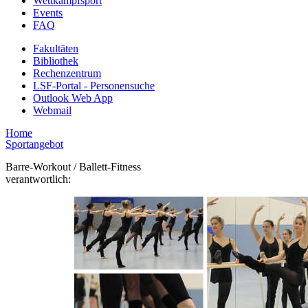
Wettkampfsport
Events
FAQ
Fakultäten
Bibliothek
Rechenzentrum
LSF-Portal - Personensuche
Outlook Web App
Webmail
Home
Sportangebot
Barre-Workout / Ballett-Fitness
verantwortlich: