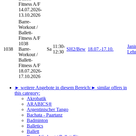
Fitness A/F
14.07.2026-
13.10.2026
Barre-
Workout /
Ballett-
Fitness
A/F
1038
11:30-
Jani
1038
Barre-
Sa
SH2/Bew
18.07.-
17.10.
12:30
Leh
Workout /
Ballett-
Fitness A/F
18.07.2026-
17.10.2026
► weitere Angebote in diesem Bereich:
► similar offers in
this category:
Akrobatik
ARABICS®
Argentinischer Tango
Bachata - Paartanz
Badminton
Balletics
Ballett