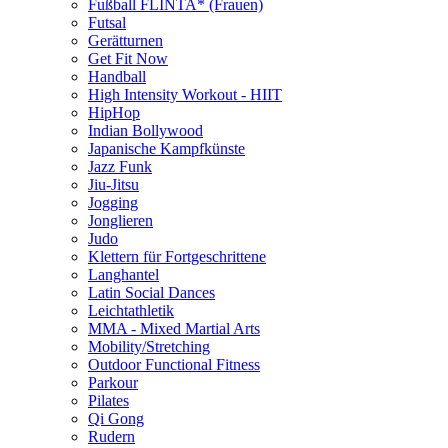
Fußball FLINTA* (Frauen)
Futsal
Gerätturnen
Get Fit Now
Handball
High Intensity Workout - HIIT
HipHop
Indian Bollywood
Japanische Kampfkünste
Jazz Funk
Jiu-Jitsu
Jogging
Jonglieren
Judo
Klettern für Fortgeschrittene
Langhantel
Latin Social Dances
Leichtathletik
MMA - Mixed Martial Arts
Mobility/Stretching
Outdoor Functional Fitness
Parkour
Pilates
Qi Gong
Rudern