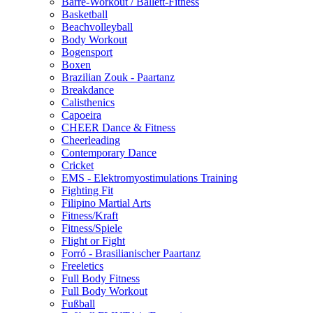
Barre-Workout / Ballett-Fitness
Basketball
Beachvolleyball
Body Workout
Bogensport
Boxen
Brazilian Zouk - Paartanz
Breakdance
Calisthenics
Capoeira
CHEER Dance & Fitness
Cheerleading
Contemporary Dance
Cricket
EMS - Elektromyostimulations Training
Fighting Fit
Filipino Martial Arts
Fitness/Kraft
Fitness/Spiele
Flight or Fight
Forró - Brasilianischer Paartanz
Freeletics
Full Body Fitness
Full Body Workout
Fußball