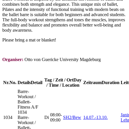
combines both strength and elegance. This unique mix of ballet,
Pilates and the intensity of functional training with modern beats on
the ballet barre is suitable for both beginners and advanced students.
The full-body workout strengthens and tones the muscles, improves
flexibility and balance and promotes overall better well-being and
body awareness.
Please bring a mat or blanket!
Organiser:
Otto von Guericke University Magdeburg
Tag / Zeit / Ort
Day
Nr.
No.
Details
Detail
Zeitraum
Duration
Lei
/ Time / Location
Barre-
Workout /
Ballett-
Fitness
A/F
1034
08:00-
Jani
1034
Barre-
Di
SH2/Bew
14.07.-
13.10.
09:00
Leh
Workout /
Ballett-