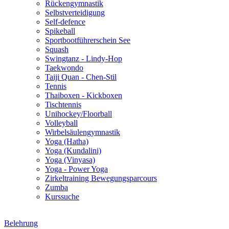
Rückengymnastik
Selbstverteidigung
Self-defence
Spikeball
Sportbootführerschein See
Squash
Swingtanz - Lindy-Hop
Taekwondo
Taiji Quan - Chen-Stil
Tennis
Thaiboxen - Kickboxen
Tischtennis
Unihockey/Floorball
Volleyball
Wirbelsäulengymnastik
Yoga (Hatha)
Yoga (Kundalini)
Yoga (Vinyasa)
Yoga - Power Yoga
Zirkeltraining Bewegungsparcours
Zumba
Kurssuche
Belehrung