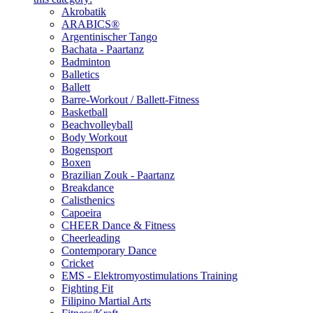
Akrobatik
ARABICS®
Argentinischer Tango
Bachata - Paartanz
Badminton
Balletics
Ballett
Barre-Workout / Ballett-Fitness
Basketball
Beachvolleyball
Body Workout
Bogensport
Boxen
Brazilian Zouk - Paartanz
Breakdance
Calisthenics
Capoeira
CHEER Dance & Fitness
Cheerleading
Contemporary Dance
Cricket
EMS - Elektromyostimulations Training
Fighting Fit
Filipino Martial Arts