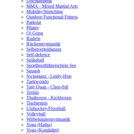
Leichtathletik
MMA - Mixed Martial Arts
Mobility/Stretching
Outdoor Functional Fitness
Parkour
Pilates
Qi Gong
Rudern
Rückengymnastik
Selbstverteidigung
Self-defence
Spikeball
Sportbootführerschein See
Squash
Swingtanz - Lindy-Hop
Taekwondo
Taiji Quan - Chen-Stil
Tennis
Thaiboxen - Kickboxen
Tischtennis
Unihockey/Floorball
Volleyball
Wirbelsäulengymnastik
Yoga (Hatha)
Yoga (Kundalini)