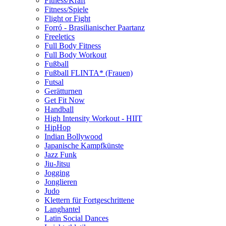
Fitness/Kraft
Fitness/Spiele
Flight or Fight
Forró - Brasilianischer Paartanz
Freeletics
Full Body Fitness
Full Body Workout
Fußball
Fußball FLINTA* (Frauen)
Futsal
Gerätturnen
Get Fit Now
Handball
High Intensity Workout - HIIT
HipHop
Indian Bollywood
Japanische Kampfkünste
Jazz Funk
Jiu-Jitsu
Jogging
Jonglieren
Judo
Klettern für Fortgeschrittene
Langhantel
Latin Social Dances