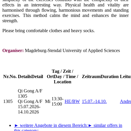
effects in an interesting way. Physical health and vitality are
harmonised through flowing, harmonious movements and standing
exercises. This method calms the mind and enhances the inner
strength.
Please bring comfortable clothes and heavy socks.
Organiser:
Magdeburg-Stendal University of Applied Sciences
Tag / Zeit /
Nr.
No.
Details
Detail
Ort
Day / Time /
Zeitraum
Duration
Leitu
Location
Qi Gong
A/F
1305
13:30-
1305
Qi Gong A/F
Mi
HE/BW
15.07.-
14.10.
Andre
15:00
15.07.2026-
14.10.2026
► weitere Angebote in diesem Bereich:
► similar offers in
this category: