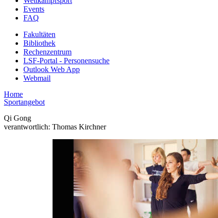
Wettkampfsport
Events
FAQ
Fakultäten
Bibliothek
Rechenzentrum
LSF-Portal - Personensuche
Outlook Web App
Webmail
Home
Sportangebot
Qi Gong
verantwortlich: Thomas Kirchner