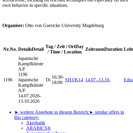
own behavior in specific situations.
Organiser:
Otto von Guericke University Magdeburg
Tag / Zeit / Ort
Day
Nr.
No.
Details
Detail
Zeitraum
Duration
Leit
/ Time / Location
Japanische
Kampfkünste
A/F
1196
16:30-
1196
Japanische
Di
SH3/K14
14.07.-
13.10.
Edua
18:00
Kampfkünste
A/F
14.07.2026-
13.10.2026
► weitere Angebote in diesem Bereich:
► similar offers in
this category:
Akrobatik
ARABICS®