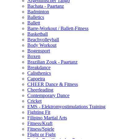
Argentinischer Tango
Bachata - Paartanz
Badminton
Balletics
Ballett
Barre-Workout / Ballett-Fitness
Basketball
Beachvolleyball
Body Workout
Bogensport
Boxen
Brazilian Zouk - Paartanz
Breakdance
Calisthenics
Capoeira
CHEER Dance & Fitness
Cheerleading
Contemporary Dance
Cricket
EMS - Elektromyostimulations Training
Fighting Fit
Filipino Martial Arts
Fitness/Kraft
Fitness/Spiele
Flight or Fight