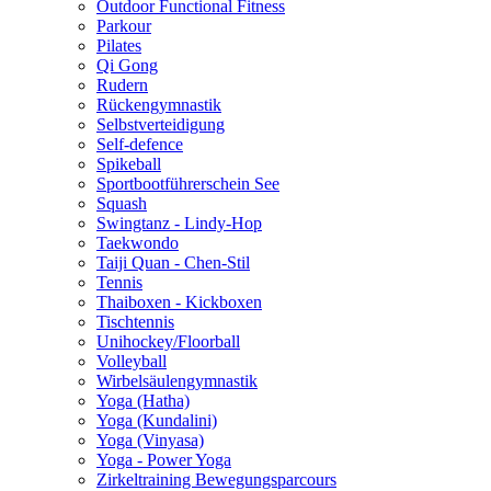
Outdoor Functional Fitness
Parkour
Pilates
Qi Gong
Rudern
Rückengymnastik
Selbstverteidigung
Self-defence
Spikeball
Sportbootführerschein See
Squash
Swingtanz - Lindy-Hop
Taekwondo
Taiji Quan - Chen-Stil
Tennis
Thaiboxen - Kickboxen
Tischtennis
Unihockey/Floorball
Volleyball
Wirbelsäulengymnastik
Yoga (Hatha)
Yoga (Kundalini)
Yoga (Vinyasa)
Yoga - Power Yoga
Zirkeltraining Bewegungsparcours