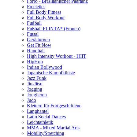
Forró - Brasilianischer Paartanz
Freeletics
Full Body Fitness
Full Body Workout
Fußball
Fußball FLINTA* (Frauen)
Futsal
Gerätturnen
Get Fit Now
Handball
High Intensity Workout - HIIT
HipHop
Indian Bollywood
Japanische Kampfkünste
Jazz Funk
Jiu-Jitsu
Jogging
Jonglieren
Judo
Klettern für Fortgeschrittene
Langhantel
Latin Social Dances
Leichtathletik
MMA - Mixed Martial Arts
Mobility/Stretching