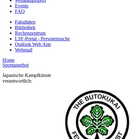
Wettkampfsport
Events
FAQ
Fakultäten
Bibliothek
Rechenzentrum
LSF-Portal - Personensuche
Outlook Web App
Webmail
Home
Sportangebot
Japanische Kampfkünste
verantwortlich: