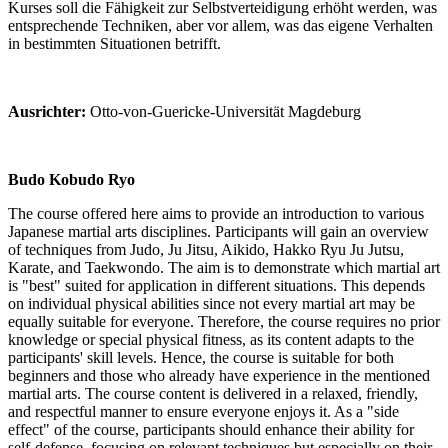
Kurses soll die Fähigkeit zur Selbstverteidigung erhöht werden, was
entsprechende Techniken, aber vor allem, was das eigene Verhalten
in bestimmten Situationen betrifft.
Ausrichter:
Otto-von-Guericke-Universität Magdeburg
Budo Kobudo Ryo
The course offered here aims to provide an introduction to various
Japanese martial arts disciplines. Participants will gain an overview
of techniques from Judo, Ju Jitsu, Aikido, Hakko Ryu Ju Jutsu,
Karate, and Taekwondo. The aim is to demonstrate which martial art
is "best" suited for application in different situations. This depends
on individual physical abilities since not every martial art may be
equally suitable for everyone. Therefore, the course requires no prior
knowledge or special physical fitness, as its content adapts to the
participants' skill levels. Hence, the course is suitable for both
beginners and those who already have experience in the mentioned
martial arts. The course content is delivered in a relaxed, friendly,
and respectful manner to ensure everyone enjoys it. As a "side
effect" of the course, participants should enhance their ability for
self-defense, focusing on relevant techniques but especially on their