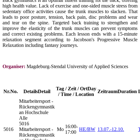
Back gymnastics is an optimal fitness training for the back, offering
high health value. Lack of exercise and one-sided muscle stress from
sedentary office activities cause the trunk muscles to slacken. That
leads to poor posture, tension, back pain, disc problems and wear
and tear on the spine. Targeted back training to strengthen and
improve the elasticity of the trunk muscles can prevent symptoms
and correct existing problems. Each lesson ends with a 15-minute
relaxation segment according to Jacobson's Progressive Muscle
Relaxation including fantasy journeys.
Organiser:
Magdeburg-Stendal University of Applied Sciences
Tag / Zeit / Ort
Day
Nr.
No.
Details
Detail
Zeitraum
Duration
/ Time / Location
Mitarbeitersport -
Rückengymnastik
an Hochschule
Alle
5016
16:00-
5016
Mitarbeitersport -
Mo
HE/BW
13.07.-
12.10.
17:00
Rückengymnastik