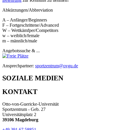
Belehrung
zur Kenntnis zu nehmen!
Abkürzungen/Abbreviation
A – Anfänger/Beginners
F – Fortgeschrittene/Advanced
W – Wettkämfper/Competitors
w – weiblich/female
m – männlich/male
Angebotssuche & ...
Ansprechpartner:
sportzentrum@ovgu.de
SOZIALE MEDIEN
KONTAKT
Otto-von-Guericke-Universität
Sportzentrum - Geb. 27
Universitätsplatz 2
39106 Magdeburg
+49 391 67 58851