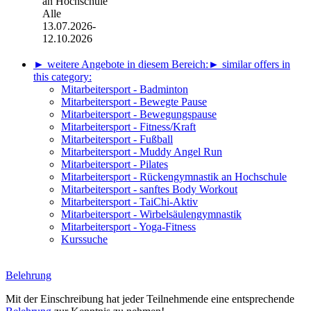
an Hochschule
Alle
13.07.2026-
12.10.2026
► weitere Angebote in diesem Bereich:
► similar offers in
this category:
Mitarbeitersport - Badminton
Mitarbeitersport - Bewegte Pause
Mitarbeitersport - Bewegungspause
Mitarbeitersport - Fitness/Kraft
Mitarbeitersport - Fußball
Mitarbeitersport - Muddy Angel Run
Mitarbeitersport - Pilates
Mitarbeitersport - Rückengymnastik an Hochschule
Mitarbeitersport - sanftes Body Workout
Mitarbeitersport - TaiChi-Aktiv
Mitarbeitersport - Wirbelsäulengymnastik
Mitarbeitersport - Yoga-Fitness
Kurssuche
Belehrung
Mit der Einschreibung hat jeder Teilnehmende eine entsprechende