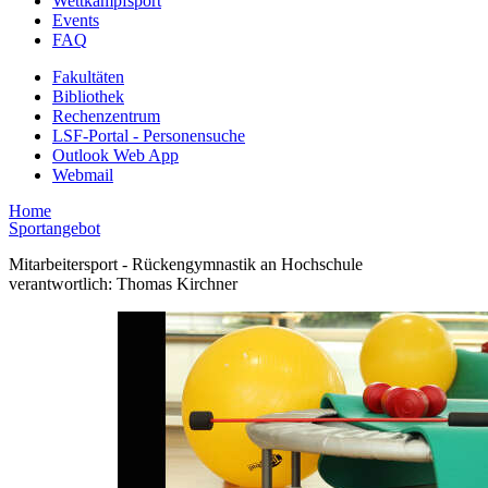
Wettkampfsport
Events
FAQ
Fakultäten
Bibliothek
Rechenzentrum
LSF-Portal - Personensuche
Outlook Web App
Webmail
Home
Sportangebot
Mitarbeitersport - Rückengymnastik an Hochschule
verantwortlich: Thomas Kirchner