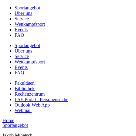
Sportangebot
Über uns
Service
Wettkampfsport
Events
FAQ
Sportangebot
Über uns
Service
Wettkampfsport
Events
FAQ
Fakultäten
Bibliothek
Rechenzentrum
LSF-Portal - Personensuche
Outlook Web App
Webmail
Home
Sportangebot
Jakob Mihatsch